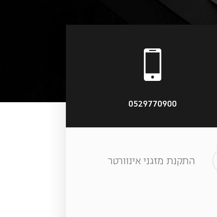
טי
0529770900
התקנת מזגני אינוורטר