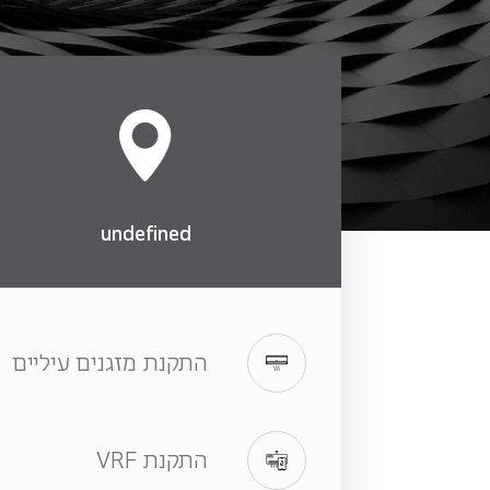
ה
התק
undefined
התקנת מזגנים עיליים
התקנת VRF