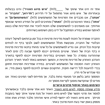
אתר זה הינו אתר שיווקי של
____(להלן: "
איש מיזוג האוויר
") והינו בבעלותו
ובאחריותו של
איש מיזוג אוויר מתופעל על ידי תדיראן ("
תדיראן
", "
החברה
" או
"
אנחנו
"), אנו מכבדים את הפרטיות של המשתמשים (להלן: "
המשתמש(ים)
" או
"
אתה
")
באתר האינטרנט (להלן: "
האתר
")
ומחויבים להגן על המידע האישי שנאסף
אודותיך.
אנו מאמינים כי למשתמשים שלנו הזכות להכיר את המדיניות שלנו בנוגע
לאיסוף ושימוש במידע המתקבל על ידינו בזמן השימוש בשירותים.
החברה שומרת על הזכות לשנות מדיניות פרטיות זו בכל זמן ובהתאם לשיקול דעתה
הבלעדי של החברה, ומבקשת מכלל המשתמשים לשוב ולבקר בדף זה לעיתים
קרובות ככל הניתן. אנו נודיע למשתמשים על כל שינוי מהותי בתנאי מדיניות פרטיות
זו בדף הבית של האתר. שינויים מהותיים ייכנסו לתוקף שבעה (7) ימים לאחר
שההודעה נמסרה. כל שאר השינויים במדיניות הפרטיות ייכנסו לתוקף בתאריך
העדכון האחרון של מדיניות פרטיות זו, והמשך השימוש באתר לאחר תאריך העדכון
האחרון יהווה הסכמה של המשתמש לשינויים. במידה שמדיניות הפרטיות תתוקן
בכדי להיענות לכל דרישה חוקית, התיקונים עשויים להיכנס לתוקף באופן מידי, או
כפי שנדרש על פי הדין.
המסמך כתוב בלשון זכר מטעמי נוחות בלבד, אך מתייחס לשני המינים כאחד. אנו
מודים לך שהקדשת מזמנך לקריאת מסמך זה.
השימוש באתר ואיסוף פרטים אישיים
מידע שאתה מספק
לאיש מיזוג האוויר:
האתר הוא אתר שיווקי בלבד ובאפשרותך
למסור את פרטי הקשר שלך לאיש מיזוג האוויר על מנת שיצור איתך קשר בעקבות
פנייתך.
איש מיזוג האוויר לא ייחשף למידע אישי אודותיך מלבד המידע אותו אתה
מספק באופן ישיר בעת הזנת פרטיך באתר.