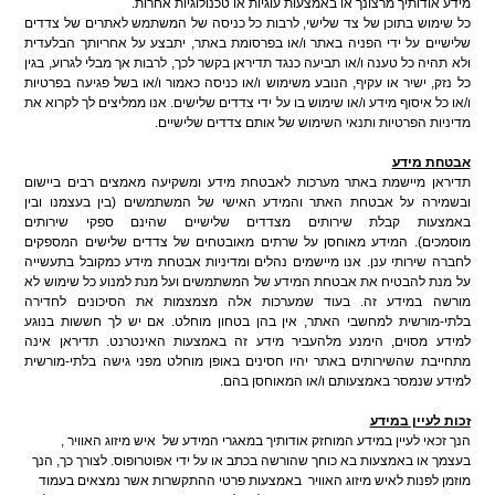
מידע אודותיך מרצונך או באמצעות עוגיות או טכנולוגיות אחרות.
כל שימוש בתוכן של צד שלישי, לרבות כל כניסה של המשתמש לאתרים של צדדים
שלישיים על ידי הפניה באתר ו/או בפרסומת באתר, יתבצע על אחריותך הבלעדית
ולא תהיה כל טענה ו/או תביעה כנגד תדיראן בקשר לכך, לרבות אך מבלי לגרוע, בגין
כל נזק, ישיר או עקיף, הנובע משימוש ו/או כניסה כאמור ו/או בשל פגיעה בפרטיות
ו/או כל איסוף מידע ו/או שימוש בו על ידי צדדים שלישים
.
אנו ממליצים לך לקרוא את
מדיניות הפרטיות ותנאי השימוש של אותם צדדים שלישיים.
אבטחת מידע
תדיראן מיישמת באתר מערכות לאבטחת מידע ומשקיעה מאמצים רבים ביישום
ובשמירה על אבטחת האתר והמידע האישי של המשתמשים (בין בעצמנו ובין
באמצעות קבלת שירותים מצדדים שלישיים שהינם ספקי שירותים
מוסמכים).
המידע מאוחסן על שרתים מאובטחים של צדדים שלישים המספקים
לחברה שירותי ענן. אנו מיישמים נהלים ומדיניות אבטחת מידע כמקובל בתעשייה
על מנת להבטיח את אבטחת המידע של המשתמשים ועל מנת למנוע כל שימוש לא
מורשה במידע זה.
בעוד שמערכות אלה מצמצמות את הסיכונים לחדירה
בלתי-מורשית למחשבי האתר, אין בהן בטחון מוחלט. אם יש לך חששות בנוגע
למידע מסוים, הימנע מלהעביר מידע זה באמצעות האינטרנט. תדיראן אינה
מתחייבת שהשירותים באתר יהיו חסינים באופן מוחלט מפני גישה בלתי-מורשית
למידע שנמסר באמצעותם ו/או המאוחסן בהם
.
זכות לעיין במידע
הנך זכאי לעיין במידע המוחזק אודותיך במאגרי המידע של
איש מיזוג האוויר ,
בעצמך או באמצעות בא כוחך שהורשה בכתב או על ידי אפוטרופוס. לצורך כך, הנך
מוזמן לפנות לאיש מיזוג האוויר
באמצעות פרטי ההתקשרות אשר נמצאים בעמוד