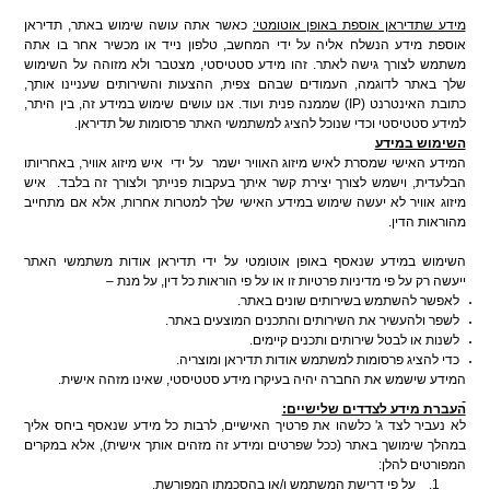
מידע שתדיראן אוספת באופן אוטומטי:
כאשר אתה עושה שימוש באתר, תדיראן
אוספת מידע הנשלח אליה על ידי המחשב, טלפון נייד או מכשיר אחר בו אתה
משתמש לצורך גישה לאתר. זהו מידע סטטיסטי, מצטבר ולא מזוהה על השימוש
שלך באתר לדוגמה, העמודים שבהם צפית, ההצעות והשירותים שעניינו אותך,
כתובת האינטרנט (
IP
) שממנה פנית ועוד. אנו עושים שימוש במידע זה, בין היתר,
למידע סטטיסטי וכדי שנוכל להציג למשתמשי האתר פרסומות של תדיראן.
השימוש במידע
המידע האישי שמסרת לאיש מיזוג האוויר ישמר
על ידי
איש מיזוג אוויר, באחריותו
הבלעדית, וישמש לצורך יצירת קשר איתך בעקבות פנייתך ולצורך זה בלבד.
איש
מיזוג אוויר לא יעשה שימוש במידע האישי שלך למטרות אחרות, אלא אם מתחייב
מהוראות הדין.
השימוש במידע שנאסף באופן אוטומטי על ידי תדיראן אודות משתמשי האתר
ייעשה רק על פי מדיניות פרטיות זו או על פי הוראות כל דין, על מנת –
לאפשר להשתמש בשירותים שונים באתר.
לשפר ולהעשיר את השירותים והתכנים המוצעים באתר.
לשנות או לבטל שירותים ותכנים קיימים.
כדי להציג פרסומות למשתמש אודות תדיראן ומוצריה.
המידע שישמש את החברה יהיה בעיקרו מידע סטטיסטי, שאינו מזהה אישית.
העברת מידע לצדדים שלישיים:
לא נעביר לצד ג' כלשהו את פרטיך האישיים, לרבות כל מידע שנאסף ביחס אליך
במהלך שימושך באתר (ככל שפרטים ומידע זה מזהים אותך אישית), אלא במקרים
המפורטים להלן
:
1.
על פי דרישת המשתמש ו/או בהסכמתו המפורשת.