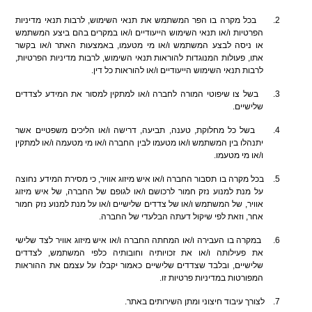
2.
בכל מקרה בו הפר המשתמש את תנאי השימוש, לרבות תנאי מדיניות
הפרטיות ו/או תנאי השימוש הייעודיים ו/או במקרים בהם ביצע המשתמש
או ניסה לבצע המשתמש ו/או מי מטעמו, באמצעות האתר ו/או בקשר
אתו, פעולות המנוגדות להוראות תנאי השימוש, לרבות מדיניות הפרטיות,
לרבות תנאי השימוש הייעודיים ו/או להוראות כל דין
.
3.
בשל צו שיפוטי המורה לחברה ו/או למתקין למסור את המידע לצדדים
שלישיים
.
4.
בשל כל מחלוקת, טענה, תביעה, דרישה ו/או הליכים משפטיים אשר
יתנהלו בין המשתמש ו/או מטעמו לבין החברה ו/או מי מטעמה ו/או למתקין
ו/או מי מטעמו
.
5.
בכל מקרה בו תסבור החברה ו/או איש מיזוג אוויר, כי מסירת המידע נחוצה
על מנת למנוע נזק חמור לרכושם ו/או לגופם של החברה, של איש מיזוג
אוויר, של המשתמש ו/או של צדדים שלישיים ו/או על מנת למנוע נזק חמור
אחר, וזאת לפי שיקול דעתה הבלעדי של החברה
.
6.
ב
מקרה בו העבירה ו/או המחתה החברה ו/או איש מיזוג אוויר לצד שלישי
את פעילותה ו/או את זכויותיה וחובותיה כלפי המשתמש, לצדדים
שלישיים, ובלבד שצדדים שלישיים כאמור יקבלו על עצמם את ההוראות
המפורטות במדיניות פרטיות זו
.
7.
לצורך עיבוד חיצוני ומתן השירותים באתר.