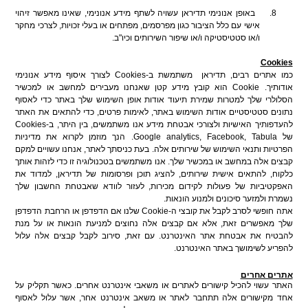
8.
באופן אנונימי תדיראן עשויה לשתף
מידע אנונימי, שאינו מאפשר זיהוי
אישי
עם כלל הציבור כגון מפרסמים, מפתחים או בעלי זכויות, לצרכי מחקר
ו/או סטטיסטיקה ו/או שיפור השירותים וכיו"ב.
Cookies
כמו אתרים רבים, תדיראן
משתמשת ב-
Cookies
לצורך איסוף מידע אנונימי
אודותיך.
Cookie
הוא קובץ מידע קטן שאנחנו מעבירים למחשב או למכשיר
הסלולרי שלך למטרות שמירת תיעוד אודות אופן השימוש שלך באתר כדי לאסוף
נתונים סטטיסטיים אודות השימוש באתר, לאימות פרטים, כדי להתאים את האתר
להעדפותיך האישיות ולצורכי אבטחת מידע אנו משתמשים, בין היתר, ב-
Cookies
של
Google analytics, Facebook, Tabula
. הנך מוזמן לקרוא את מדיניות
הפרטיות ותנאי השימוש של שירותים אלה. בעת כניסתך לאתר, אנחנו עשויים למקם
קבצים אלה במחשב או במכשיר שלך. אנו משתמשים בטכנולוגיה זו כדי לזהות אותך
כלקוח, להתאים אישית שירותים, להציג תוכן ופרסומות של
תדיראן, למדוד את
האפקטיביות של פעולות לקידום מכירות, לעזור לוודא שאבטחת החשבון שלך
נשמרת ולמזער סיכונים ולמנוע הונאות.
אתה חופשי לסרב לקבל את קובצי ה-
Cookie
שלנו אם הדפדפן או הרחבת הדפדפן
שלך מאפשרים זאת, אלא אם קבצים אלה נחוצים למניעת הונאות או על מנת
להבטיח את אבטחת אתר האינטרנט. עם זאת, סירוב לקבל קבצים אלה עלול
להפריע לשימושך באתר האינטרנט.
אתרים אחרים
האתר עשוי להכיל קישורים לאתרים או משאבי אינטרנט אחרים. כאשר תקליק על
אחד מקישורים אלה תתחבר לאתר או משאב אינטרנט אחר, אשר עלול לאסוף